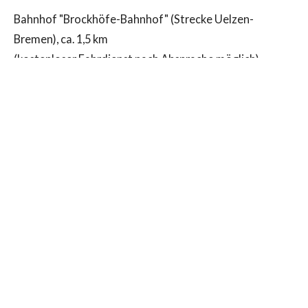
Bahnhof "Brockhöfe-Bahnhof" (Strecke Uelzen-
Bremen), ca. 1,5 km
(kostenloser Fahrdienst nach Absprache möglich)
Bushaltestelle: Lintzel Forsthaus